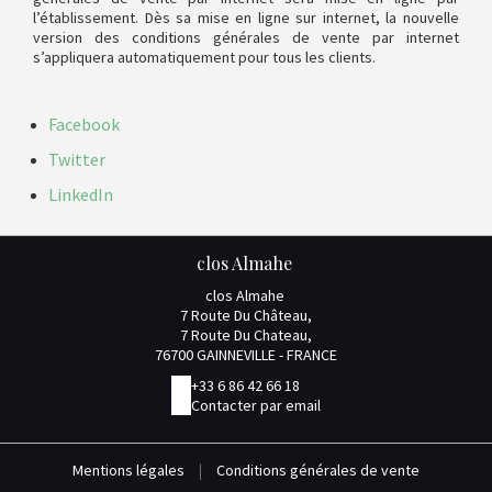
l’établissement. Dès sa mise en ligne sur internet, la nouvelle
version des conditions générales de vente par internet
s’appliquera automatiquement pour tous les clients.
Facebook
Twitter
LinkedIn
clos Almahe
clos Almahe
7 Route Du Château,
7 Route Du Chateau,
76700 GAINNEVILLE - FRANCE
+33 6 86 42 66 18
Contacter par email
Mentions légales
|
Conditions générales de vente